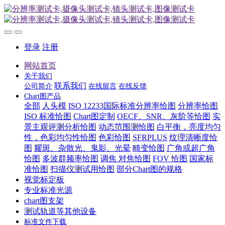
登录
注册
网站首页
关于我们
联系我们
公司简介
在线留言
在线反馈
Chart图产品
全部
人头模
ISO 12233国际标准分辨率恰图
分辨率恰图
ISO 标准恰图
Chart图定制
OECF、SNR、灰阶等恰图
实
景主观评测分析恰图
动态范围测恰图
白平衡，亮度均匀
性，色彩均匀性恰图
色彩恰图
SFRPLUS
纹理清晰度恰
图
耀斑、杂散光、鬼影、光晕
畸变恰图
广角或超广角
恰图
多波群频率恰图
调焦 对焦恰图
FOV 恰图
国家标
准恰图
扫描仪测试用恰图
部分Chart图的规格
视觉标定板
专业标准光源
chart图支架
测试轨道等其他设备
标准文件下载