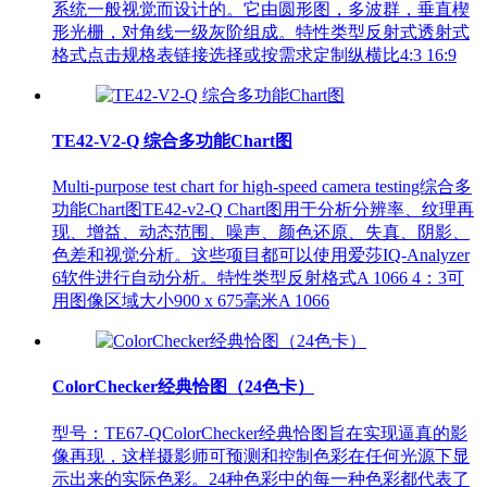
系统一般视觉而设计的。它由圆形图，多波群，垂直楔
形光栅，对角线一级灰阶组成。特性类型反射式透射式
格式点击规格表链接选择或按需求定制纵横比4:3 16:9
TE42-V2-Q 综合多功能Chart图
Multi-purpose test chart for high-speed camera testing综合多
功能Chart图TE42-v2-Q Chart图用于分析分辨率、纹理再
现、增益、动态范围、噪声、颜色还原、失真、阴影、
色差和视觉分析。这些项目都可以使用爱莎IQ-Analyzer
6软件进行自动分析。特性类型反射格式A 1066 4：3可
用图像区域大小900 x 675毫米A 1066
ColorChecker经典恰图（24色卡）
型号：TE67-QColorChecker经典恰图旨在实现逼真的影
像再现，这样摄影师可预测和控制色彩在任何光源下显
示出来的实际色彩。24种色彩中的每一种色彩都代表了