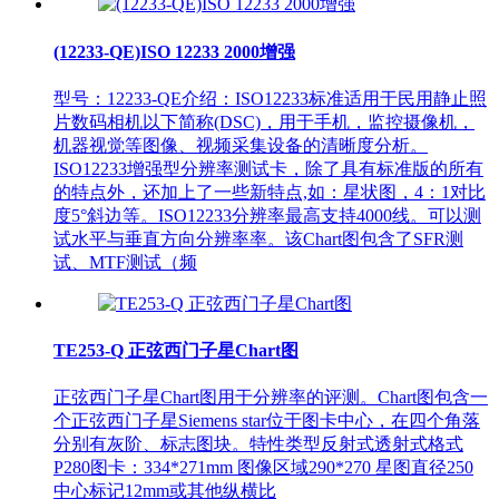
(12233-QE)ISO 12233 2000增强
型号：12233-QE介绍：ISO12233标准适用于民用静止照
片数码相机以下简称(DSC)，用于手机，监控摄像机，
机器视觉等图像、视频采集设备的清晰度分析。
ISO12233增强型分辨率测试卡，除了具有标准版的所有
的特点外，还加上了一些新特点,如：星状图，4：1对比
度5°斜边等。ISO12233分辨率最高支持4000线。可以测
试水平与垂直方向分辨率率。该Chart图包含了SFR测
试、MTF测试（频
TE253-Q 正弦西门子星Chart图
正弦西门子星Chart图用于分辨率的评测。Chart图包含一
个正弦西门子星Siemens star位于图卡中心，在四个角落
分别有灰阶、标志图块。特性类型反射式透射式格式
P280图卡：334*271mm 图像区域290*270 星图直径250
中心标记12mm或其他纵横比