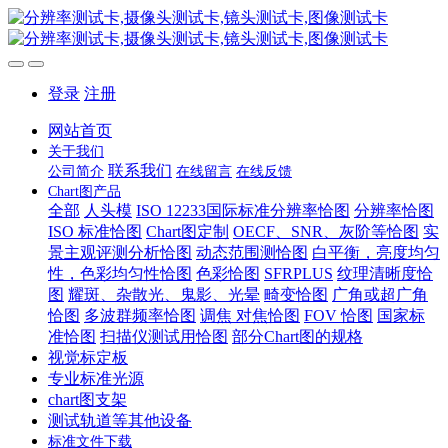
登录
注册
网站首页
关于我们
联系我们
公司简介
在线留言
在线反馈
Chart图产品
全部
人头模
ISO 12233国际标准分辨率恰图
分辨率恰图
ISO 标准恰图
Chart图定制
OECF、SNR、灰阶等恰图
实
景主观评测分析恰图
动态范围测恰图
白平衡，亮度均匀
性，色彩均匀性恰图
色彩恰图
SFRPLUS
纹理清晰度恰
图
耀斑、杂散光、鬼影、光晕
畸变恰图
广角或超广角
恰图
多波群频率恰图
调焦 对焦恰图
FOV 恰图
国家标
准恰图
扫描仪测试用恰图
部分Chart图的规格
视觉标定板
专业标准光源
chart图支架
测试轨道等其他设备
标准文件下载