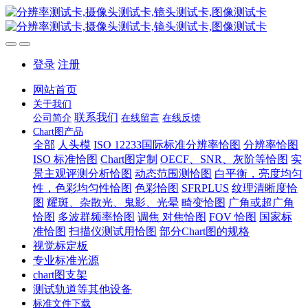
登录
注册
网站首页
关于我们
联系我们
公司简介
在线留言
在线反馈
Chart图产品
全部
人头模
ISO 12233国际标准分辨率恰图
分辨率恰图
ISO 标准恰图
Chart图定制
OECF、SNR、灰阶等恰图
实
景主观评测分析恰图
动态范围测恰图
白平衡，亮度均匀
性，色彩均匀性恰图
色彩恰图
SFRPLUS
纹理清晰度恰
图
耀斑、杂散光、鬼影、光晕
畸变恰图
广角或超广角
恰图
多波群频率恰图
调焦 对焦恰图
FOV 恰图
国家标
准恰图
扫描仪测试用恰图
部分Chart图的规格
视觉标定板
专业标准光源
chart图支架
测试轨道等其他设备
标准文件下载