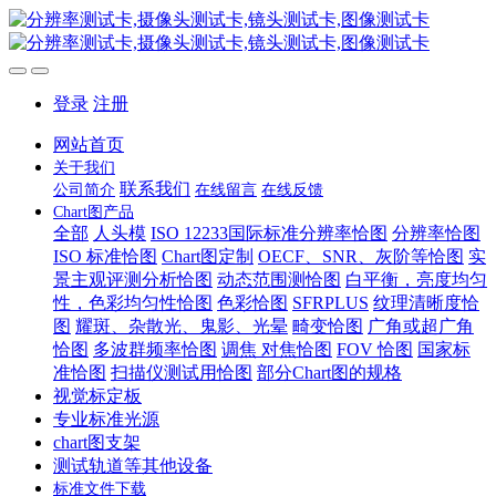
登录
注册
网站首页
关于我们
联系我们
公司简介
在线留言
在线反馈
Chart图产品
全部
人头模
ISO 12233国际标准分辨率恰图
分辨率恰图
ISO 标准恰图
Chart图定制
OECF、SNR、灰阶等恰图
实
景主观评测分析恰图
动态范围测恰图
白平衡，亮度均匀
性，色彩均匀性恰图
色彩恰图
SFRPLUS
纹理清晰度恰
图
耀斑、杂散光、鬼影、光晕
畸变恰图
广角或超广角
恰图
多波群频率恰图
调焦 对焦恰图
FOV 恰图
国家标
准恰图
扫描仪测试用恰图
部分Chart图的规格
视觉标定板
专业标准光源
chart图支架
测试轨道等其他设备
标准文件下载