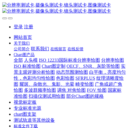
登录
注册
网站首页
关于我们
联系我们
公司简介
在线留言
在线反馈
Chart图产品
全部
人头模
ISO 12233国际标准分辨率恰图
分辨率恰图
ISO 标准恰图
Chart图定制
OECF、SNR、灰阶等恰图
实
景主观评测分析恰图
动态范围测恰图
白平衡，亮度均匀
性，色彩均匀性恰图
色彩恰图
SFRPLUS
纹理清晰度恰
图
耀斑、杂散光、鬼影、光晕
畸变恰图
广角或超广角
恰图
多波群频率恰图
调焦 对焦恰图
FOV 恰图
国家标
准恰图
扫描仪测试用恰图
部分Chart图的规格
视觉标定板
专业标准光源
chart图支架
测试轨道等其他设备
标准文件下载