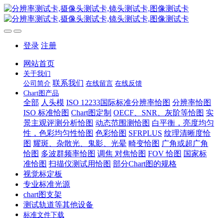
登录
注册
网站首页
关于我们
联系我们
公司简介
在线留言
在线反馈
Chart图产品
全部
人头模
ISO 12233国际标准分辨率恰图
分辨率恰图
ISO 标准恰图
Chart图定制
OECF、SNR、灰阶等恰图
实
景主观评测分析恰图
动态范围测恰图
白平衡，亮度均匀
性，色彩均匀性恰图
色彩恰图
SFRPLUS
纹理清晰度恰
图
耀斑、杂散光、鬼影、光晕
畸变恰图
广角或超广角
恰图
多波群频率恰图
调焦 对焦恰图
FOV 恰图
国家标
准恰图
扫描仪测试用恰图
部分Chart图的规格
视觉标定板
专业标准光源
chart图支架
测试轨道等其他设备
标准文件下载