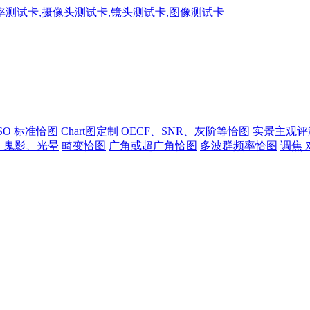
ISO 标准恰图
Chart图定制
OECF、SNR、灰阶等恰图
实景主观评
、鬼影、光晕
畸变恰图
广角或超广角恰图
多波群频率恰图
调焦 