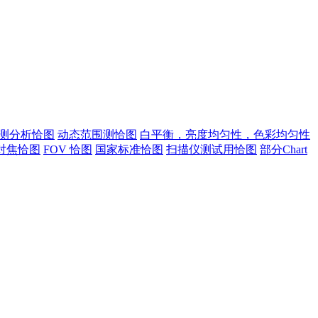
测分析恰图
动态范围测恰图
白平衡，亮度均匀性，色彩均匀性
对焦恰图
FOV 恰图
国家标准恰图
扫描仪测试用恰图
部分Chart