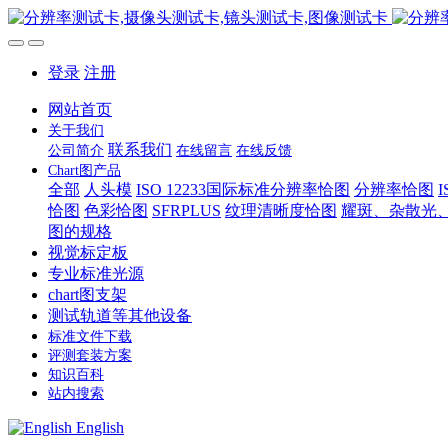
登录
注册
网站首页
关于我们
联系我们
公司简介
在线留言
在线反馈
Chart图产品
全部
人头模
ISO 12233国际标准分辨率恰图
分辨率恰图
恰图
色彩恰图
SFRPLUS
纹理清晰度恰图
耀斑、杂散光
图的规格
视觉标定板
专业标准光源
chart图支架
测试轨道等其他设备
标准文件下载
评测套装方案
知识百科
站内搜索
English