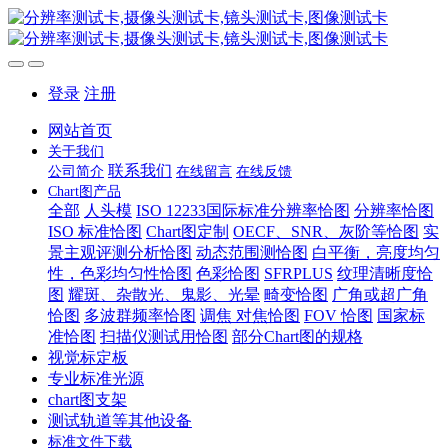
登录
注册
网站首页
关于我们
联系我们
公司简介
在线留言
在线反馈
Chart图产品
全部
人头模
ISO 12233国际标准分辨率恰图
分辨率恰图
ISO 标准恰图
Chart图定制
OECF、SNR、灰阶等恰图
实
景主观评测分析恰图
动态范围测恰图
白平衡，亮度均匀
性，色彩均匀性恰图
色彩恰图
SFRPLUS
纹理清晰度恰
图
耀斑、杂散光、鬼影、光晕
畸变恰图
广角或超广角
恰图
多波群频率恰图
调焦 对焦恰图
FOV 恰图
国家标
准恰图
扫描仪测试用恰图
部分Chart图的规格
视觉标定板
专业标准光源
chart图支架
测试轨道等其他设备
标准文件下载