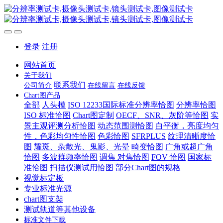
登录
注册
网站首页
关于我们
联系我们
公司简介
在线留言
在线反馈
Chart图产品
全部
人头模
ISO 12233国际标准分辨率恰图
分辨率恰图
ISO 标准恰图
Chart图定制
OECF、SNR、灰阶等恰图
实
景主观评测分析恰图
动态范围测恰图
白平衡，亮度均匀
性，色彩均匀性恰图
色彩恰图
SFRPLUS
纹理清晰度恰
图
耀斑、杂散光、鬼影、光晕
畸变恰图
广角或超广角
恰图
多波群频率恰图
调焦 对焦恰图
FOV 恰图
国家标
准恰图
扫描仪测试用恰图
部分Chart图的规格
视觉标定板
专业标准光源
chart图支架
测试轨道等其他设备
标准文件下载