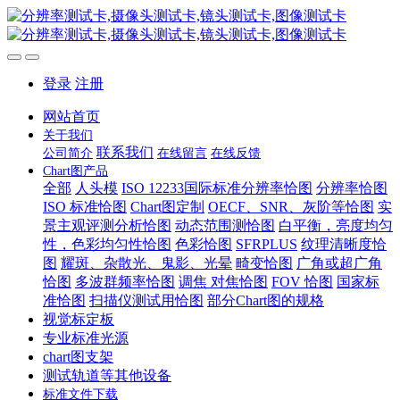
登录
注册
网站首页
关于我们
联系我们
公司简介
在线留言
在线反馈
Chart图产品
全部
人头模
ISO 12233国际标准分辨率恰图
分辨率恰图
ISO 标准恰图
Chart图定制
OECF、SNR、灰阶等恰图
实
景主观评测分析恰图
动态范围测恰图
白平衡，亮度均匀
性，色彩均匀性恰图
色彩恰图
SFRPLUS
纹理清晰度恰
图
耀斑、杂散光、鬼影、光晕
畸变恰图
广角或超广角
恰图
多波群频率恰图
调焦 对焦恰图
FOV 恰图
国家标
准恰图
扫描仪测试用恰图
部分Chart图的规格
视觉标定板
专业标准光源
chart图支架
测试轨道等其他设备
标准文件下载