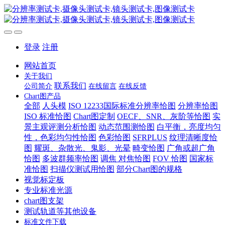
登录
注册
网站首页
关于我们
联系我们
公司简介
在线留言
在线反馈
Chart图产品
全部
人头模
ISO 12233国际标准分辨率恰图
分辨率恰图
ISO 标准恰图
Chart图定制
OECF、SNR、灰阶等恰图
实
景主观评测分析恰图
动态范围测恰图
白平衡，亮度均匀
性，色彩均匀性恰图
色彩恰图
SFRPLUS
纹理清晰度恰
图
耀斑、杂散光、鬼影、光晕
畸变恰图
广角或超广角
恰图
多波群频率恰图
调焦 对焦恰图
FOV 恰图
国家标
准恰图
扫描仪测试用恰图
部分Chart图的规格
视觉标定板
专业标准光源
chart图支架
测试轨道等其他设备
标准文件下载