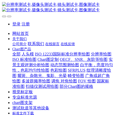
登录
注册
网站首页
关于我们
联系我们
公司简介
在线留言
在线反馈
Chart图产品
全部
人头模
ISO 12233国际标准分辨率恰图
分辨率恰图
ISO 标准恰图
Chart图定制
OECF、SNR、灰阶等恰图
实
景主观评测分析恰图
动态范围测恰图
白平衡，亮度均匀
性，色彩均匀性恰图
色彩恰图
SFRPLUS
纹理清晰度恰
图
耀斑、杂散光、鬼影、光晕
畸变恰图
广角或超广角
恰图
多波群频率恰图
调焦 对焦恰图
FOV 恰图
国家标
准恰图
扫描仪测试用恰图
部分Chart图的规格
视觉标定板
专业标准光源
chart图支架
测试轨道等其他设备
标准文件下载