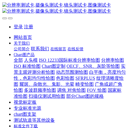
登录
注册
网站首页
关于我们
联系我们
公司简介
在线留言
在线反馈
Chart图产品
全部
人头模
ISO 12233国际标准分辨率恰图
分辨率恰图
ISO 标准恰图
Chart图定制
OECF、SNR、灰阶等恰图
实
景主观评测分析恰图
动态范围测恰图
白平衡，亮度均匀
性，色彩均匀性恰图
色彩恰图
SFRPLUS
纹理清晰度恰
图
耀斑、杂散光、鬼影、光晕
畸变恰图
广角或超广角
恰图
多波群频率恰图
调焦 对焦恰图
FOV 恰图
国家标
准恰图
扫描仪测试用恰图
部分Chart图的规格
视觉标定板
专业标准光源
chart图支架
测试轨道等其他设备
标准文件下载