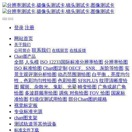
登录
注册
网站首页
关于我们
联系我们
公司简介
在线留言
在线反馈
Chart图产品
全部
人头模
ISO 12233国际标准分辨率恰图
分辨率恰图
ISO 标准恰图
Chart图定制
OECF、SNR、灰阶等恰图
实
景主观评测分析恰图
动态范围测恰图
白平衡，亮度均匀
性，色彩均匀性恰图
色彩恰图
SFRPLUS
纹理清晰度恰
图
耀斑、杂散光、鬼影、光晕
畸变恰图
广角或超广角
恰图
多波群频率恰图
调焦 对焦恰图
FOV 恰图
国家标
准恰图
扫描仪测试用恰图
部分Chart图的规格
视觉标定板
专业标准光源
chart图支架
测试轨道等其他设备
标准文件下载