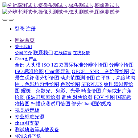
登录
注册
网站首页
关于我们
联系我们
公司简介
在线留言
在线反馈
Chart图产品
全部
人头模
ISO 12233国际标准分辨率恰图
分辨率恰图
ISO 标准恰图
Chart图定制
OECF、SNR、灰阶等恰图
实
景主观评测分析恰图
动态范围测恰图
白平衡，亮度均匀
性，色彩均匀性恰图
色彩恰图
SFRPLUS
纹理清晰度恰
图
耀斑、杂散光、鬼影、光晕
畸变恰图
广角或超广角
恰图
多波群频率恰图
调焦 对焦恰图
FOV 恰图
国家标
准恰图
扫描仪测试用恰图
部分Chart图的规格
视觉标定板
专业标准光源
chart图支架
测试轨道等其他设备
标准文件下载