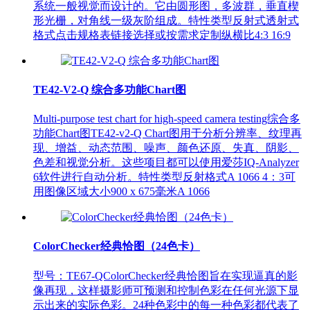
系统一般视觉而设计的。它由圆形图，多波群，垂直楔
形光栅，对角线一级灰阶组成。特性类型反射式透射式
格式点击规格表链接选择或按需求定制纵横比4:3 16:9
TE42-V2-Q 综合多功能Chart图
Multi-purpose test chart for high-speed camera testing综合多
功能Chart图TE42-v2-Q Chart图用于分析分辨率、纹理再
现、增益、动态范围、噪声、颜色还原、失真、阴影、
色差和视觉分析。这些项目都可以使用爱莎IQ-Analyzer
6软件进行自动分析。特性类型反射格式A 1066 4：3可
用图像区域大小900 x 675毫米A 1066
ColorChecker经典恰图（24色卡）
型号：TE67-QColorChecker经典恰图旨在实现逼真的影
像再现，这样摄影师可预测和控制色彩在任何光源下显
示出来的实际色彩。24种色彩中的每一种色彩都代表了