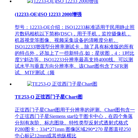
(12233-QE)ISO 12233 2000增强
型号：12233-QE介绍：ISO12233标准适用于民用静止照
片数码相机以下简称(DSC)，用于手机，监控摄像机，
机器视觉等图像、视频采集设备的清晰度分析。
ISO12233增强型分辨率测试卡，除了具有标准版的所有
的特点外，还加上了一些新特点,如：星状图，4：1对比
度5°斜边等。ISO12233分辨率最高支持4000线。可以测
试水平与垂直方向分辨率率。该Chart图包含了SFR测
试、MTF测试（频
TE253-Q 正弦西门子星Chart图
正弦西门子星Chart图用于分辨率的评测。Chart图包含一
个正弦西门子星Siemens star位于图卡中心，在四个角落
分别有灰阶、标志图块。特性类型反射式透射式格式
P280图卡：334*271mm 图像区域290*270 星图直径250
中心标记12mm或其他纵横比