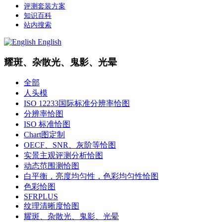
评测套装方案
知识百科
站内搜索
English
耀斑、杂散光、鬼影、光晕
全部
人头模
ISO 12233国际标准分辨率恰图
分辨率恰图
ISO 标准恰图
Chart图定制
OECF、SNR、灰阶等恰图
实景主观评测分析恰图
动态范围测恰图
白平衡，亮度均匀性，色彩均匀性恰图
色彩恰图
SFRPLUS
纹理清晰度恰图
耀斑、杂散光、鬼影、光晕