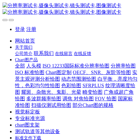
登录
注册
网站首页
关于我们
联系我们
公司简介
在线留言
在线反馈
Chart图产品
全部
人头模
ISO 12233国际标准分辨率恰图
分辨率恰图
ISO 标准恰图
Chart图定制
OECF、SNR、灰阶等恰图
实
景主观评测分析恰图
动态范围测恰图
白平衡，亮度均匀
性，色彩均匀性恰图
色彩恰图
SFRPLUS
纹理清晰度恰
图
耀斑、杂散光、鬼影、光晕
畸变恰图
广角或超广角
恰图
多波群频率恰图
调焦 对焦恰图
FOV 恰图
国家标
准恰图
扫描仪测试用恰图
部分Chart图的规格
视觉标定板
专业标准光源
chart图支架
测试轨道等其他设备
标准文件下载