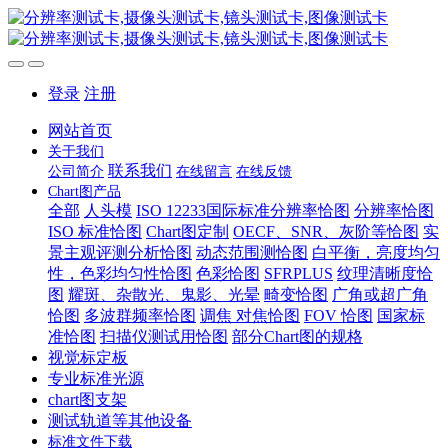
登录
注册
网站首页
关于我们
联系我们
公司简介
在线留言
在线反馈
Chart图产品
全部
人头模
ISO 12233国际标准分辨率恰图
分辨率恰图
ISO 标准恰图
Chart图定制
OECF、SNR、灰阶等恰图
实
景主观评测分析恰图
动态范围测恰图
白平衡，亮度均匀
性，色彩均匀性恰图
色彩恰图
SFRPLUS
纹理清晰度恰
图
耀斑、杂散光、鬼影、光晕
畸变恰图
广角或超广角
恰图
多波群频率恰图
调焦 对焦恰图
FOV 恰图
国家标
准恰图
扫描仪测试用恰图
部分Chart图的规格
视觉标定板
专业标准光源
chart图支架
测试轨道等其他设备
标准文件下载