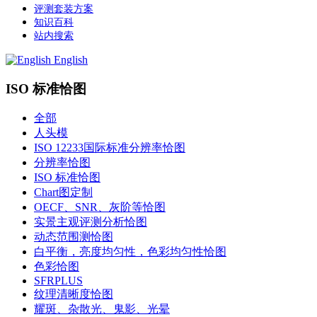
评测套装方案
知识百科
站内搜索
English
ISO 标准恰图
全部
人头模
ISO 12233国际标准分辨率恰图
分辨率恰图
ISO 标准恰图
Chart图定制
OECF、SNR、灰阶等恰图
实景主观评测分析恰图
动态范围测恰图
白平衡，亮度均匀性，色彩均匀性恰图
色彩恰图
SFRPLUS
纹理清晰度恰图
耀斑、杂散光、鬼影、光晕