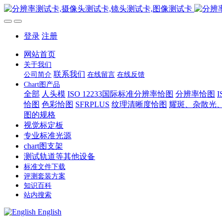
登录
注册
网站首页
关于我们
联系我们
公司简介
在线留言
在线反馈
Chart图产品
全部
人头模
ISO 12233国际标准分辨率恰图
分辨率恰图
恰图
色彩恰图
SFRPLUS
纹理清晰度恰图
耀斑、杂散光
图的规格
视觉标定板
专业标准光源
chart图支架
测试轨道等其他设备
标准文件下载
评测套装方案
知识百科
站内搜索
English