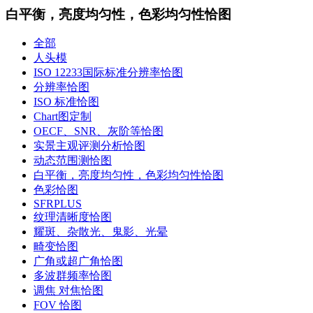
白平衡，亮度均匀性，色彩均匀性恰图
全部
人头模
ISO 12233国际标准分辨率恰图
分辨率恰图
ISO 标准恰图
Chart图定制
OECF、SNR、灰阶等恰图
实景主观评测分析恰图
动态范围测恰图
白平衡，亮度均匀性，色彩均匀性恰图
色彩恰图
SFRPLUS
纹理清晰度恰图
耀斑、杂散光、鬼影、光晕
畸变恰图
广角或超广角恰图
多波群频率恰图
调焦 对焦恰图
FOV 恰图