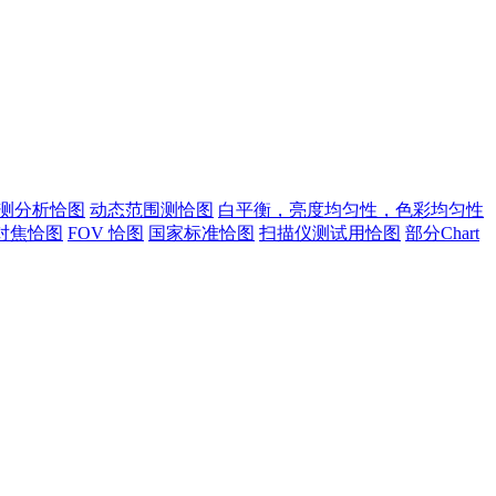
测分析恰图
动态范围测恰图
白平衡，亮度均匀性，色彩均匀性
对焦恰图
FOV 恰图
国家标准恰图
扫描仪测试用恰图
部分Chart