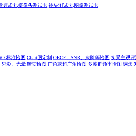
ISO 标准恰图
Chart图定制
OECF、SNR、灰阶等恰图
实景主观评
、鬼影、光晕
畸变恰图
广角或超广角恰图
多波群频率恰图
调焦 