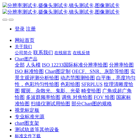
登录
注册
网站首页
关于我们
联系我们
公司简介
在线留言
在线反馈
Chart图产品
全部
人头模
ISO 12233国际标准分辨率恰图
分辨率恰图
ISO 标准恰图
Chart图定制
OECF、SNR、灰阶等恰图
实
景主观评测分析恰图
动态范围测恰图
白平衡，亮度均匀
性，色彩均匀性恰图
色彩恰图
SFRPLUS
纹理清晰度恰
图
耀斑、杂散光、鬼影、光晕
畸变恰图
广角或超广角
恰图
多波群频率恰图
调焦 对焦恰图
FOV 恰图
国家标
准恰图
扫描仪测试用恰图
部分Chart图的规格
视觉标定板
专业标准光源
chart图支架
测试轨道等其他设备
标准文件下载