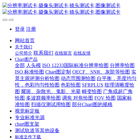
登录
注册
网站首页
关于我们
联系我们
公司简介
在线留言
在线反馈
Chart图产品
全部
人头模
ISO 12233国际标准分辨率恰图
分辨率恰图
ISO 标准恰图
Chart图定制
OECF、SNR、灰阶等恰图
实
景主观评测分析恰图
动态范围测恰图
白平衡，亮度均匀
性，色彩均匀性恰图
色彩恰图
SFRPLUS
纹理清晰度恰
图
耀斑、杂散光、鬼影、光晕
畸变恰图
广角或超广角
恰图
多波群频率恰图
调焦 对焦恰图
FOV 恰图
国家标
准恰图
扫描仪测试用恰图
部分Chart图的规格
视觉标定板
专业标准光源
chart图支架
测试轨道等其他设备
标准文件下载