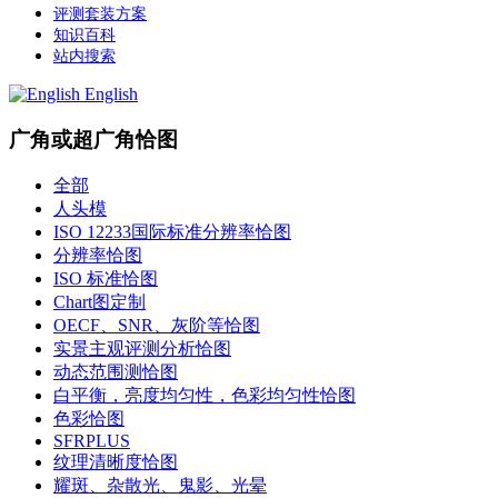
评测套装方案
知识百科
站内搜索
English
广角或超广角恰图
全部
人头模
ISO 12233国际标准分辨率恰图
分辨率恰图
ISO 标准恰图
Chart图定制
OECF、SNR、灰阶等恰图
实景主观评测分析恰图
动态范围测恰图
白平衡，亮度均匀性，色彩均匀性恰图
色彩恰图
SFRPLUS
纹理清晰度恰图
耀斑、杂散光、鬼影、光晕