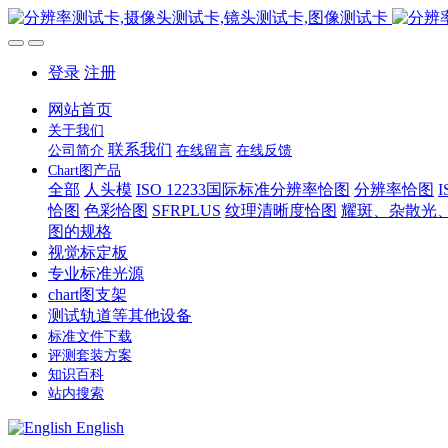
登录
注册
网站首页
关于我们
联系我们
公司简介
在线留言
在线反馈
Chart图产品
全部
人头模
ISO 12233国际标准分辨率恰图
分辨率恰图
恰图
色彩恰图
SFRPLUS
纹理清晰度恰图
耀斑、杂散光
图的规格
视觉标定板
专业标准光源
chart图支架
测试轨道等其他设备
标准文件下载
评测套装方案
知识百科
站内搜索
English