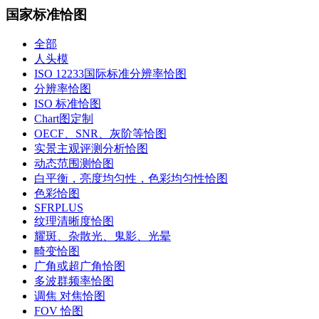
国家标准恰图
全部
人头模
ISO 12233国际标准分辨率恰图
分辨率恰图
ISO 标准恰图
Chart图定制
OECF、SNR、灰阶等恰图
实景主观评测分析恰图
动态范围测恰图
白平衡，亮度均匀性，色彩均匀性恰图
色彩恰图
SFRPLUS
纹理清晰度恰图
耀斑、杂散光、鬼影、光晕
畸变恰图
广角或超广角恰图
多波群频率恰图
调焦 对焦恰图
FOV 恰图