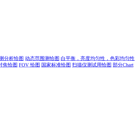
测分析恰图
动态范围测恰图
白平衡，亮度均匀性，色彩均匀性
对焦恰图
FOV 恰图
国家标准恰图
扫描仪测试用恰图
部分Chart