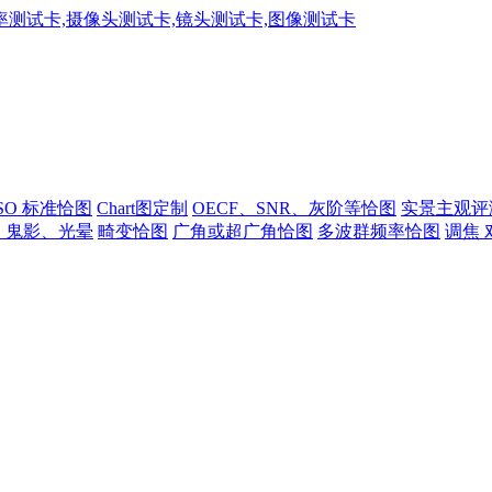
ISO 标准恰图
Chart图定制
OECF、SNR、灰阶等恰图
实景主观评
、鬼影、光晕
畸变恰图
广角或超广角恰图
多波群频率恰图
调焦 