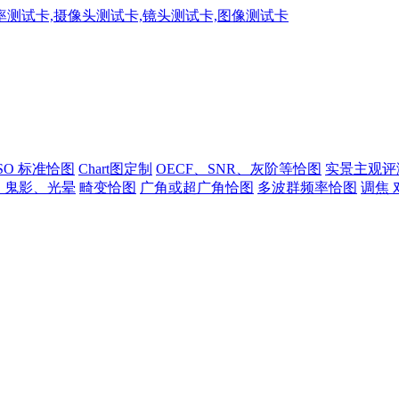
ISO 标准恰图
Chart图定制
OECF、SNR、灰阶等恰图
实景主观评
、鬼影、光晕
畸变恰图
广角或超广角恰图
多波群频率恰图
调焦 