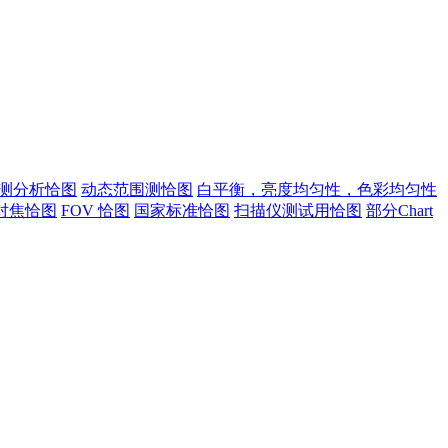
测分析恰图
动态范围测恰图
白平衡，亮度均匀性，色彩均匀性
对焦恰图
FOV 恰图
国家标准恰图
扫描仪测试用恰图
部分Chart