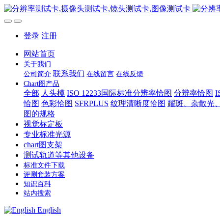
登录
注册
网站首页
关于我们
联系我们
公司简介
在线留言
在线反馈
Chart图产品
全部
人头模
ISO 12233国际标准分辨率恰图
分辨率恰图
恰图
色彩恰图
SFRPLUS
纹理清晰度恰图
耀斑、杂散光
图的规格
视觉标定板
专业标准光源
chart图支架
测试轨道等其他设备
标准文件下载
评测套装方案
知识百科
站内搜索
English