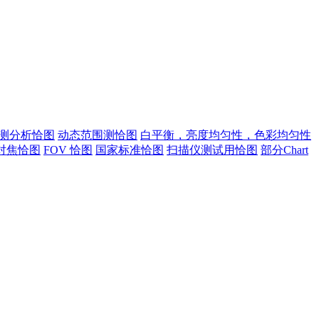
测分析恰图
动态范围测恰图
白平衡，亮度均匀性，色彩均匀性
对焦恰图
FOV 恰图
国家标准恰图
扫描仪测试用恰图
部分Chart