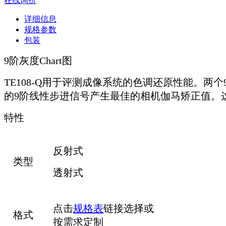
在线询价
详细信息
规格参数
包装
9阶灰度Chart图
TE108-Q用于评测成像系统的色调还原性能。两个
的9阶线性步进信号产生最佳的相机伽马矫正值。这
特性
反射式
类型
透射式
点击
规格表
链接选择或
格式
按需求定制