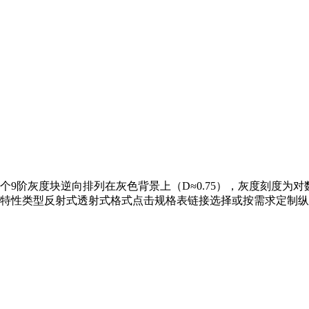
。两个9阶灰度块逆向排列在灰色背景上（D≈0.75），灰度刻度为对
性类型反射式透射式格式点击规格表链接选择或按需求定制纵横比4: