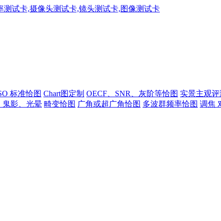
ISO 标准恰图
Chart图定制
OECF、SNR、灰阶等恰图
实景主观评
、鬼影、光晕
畸变恰图
广角或超广角恰图
多波群频率恰图
调焦 