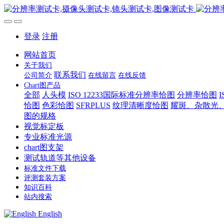
登录
注册
网站首页
关于我们
联系我们
公司简介
在线留言
在线反馈
Chart图产品
全部
人头模
ISO 12233国际标准分辨率恰图
分辨率恰图
恰图
色彩恰图
SFRPLUS
纹理清晰度恰图
耀斑、杂散光
图的规格
视觉标定板
专业标准光源
chart图支架
测试轨道等其他设备
标准文件下载
评测套装方案
知识百科
站内搜索
English