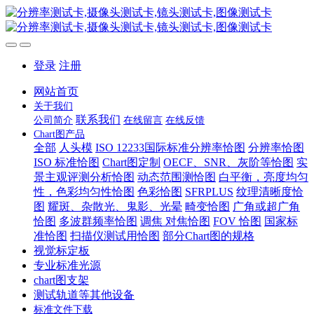
登录
注册
网站首页
关于我们
联系我们
公司简介
在线留言
在线反馈
Chart图产品
全部
人头模
ISO 12233国际标准分辨率恰图
分辨率恰图
ISO 标准恰图
Chart图定制
OECF、SNR、灰阶等恰图
实
景主观评测分析恰图
动态范围测恰图
白平衡，亮度均匀
性，色彩均匀性恰图
色彩恰图
SFRPLUS
纹理清晰度恰
图
耀斑、杂散光、鬼影、光晕
畸变恰图
广角或超广角
恰图
多波群频率恰图
调焦 对焦恰图
FOV 恰图
国家标
准恰图
扫描仪测试用恰图
部分Chart图的规格
视觉标定板
专业标准光源
chart图支架
测试轨道等其他设备
标准文件下载