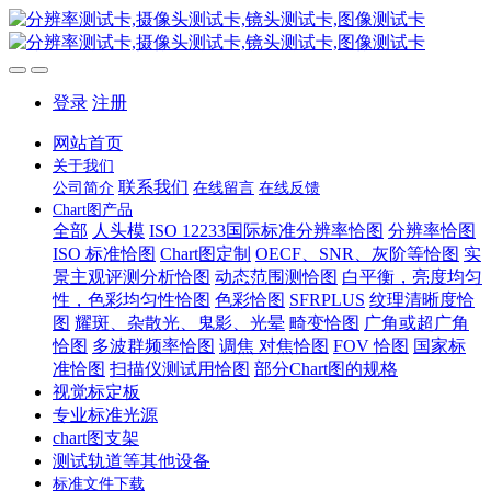
登录
注册
网站首页
关于我们
联系我们
公司简介
在线留言
在线反馈
Chart图产品
全部
人头模
ISO 12233国际标准分辨率恰图
分辨率恰图
ISO 标准恰图
Chart图定制
OECF、SNR、灰阶等恰图
实
景主观评测分析恰图
动态范围测恰图
白平衡，亮度均匀
性，色彩均匀性恰图
色彩恰图
SFRPLUS
纹理清晰度恰
图
耀斑、杂散光、鬼影、光晕
畸变恰图
广角或超广角
恰图
多波群频率恰图
调焦 对焦恰图
FOV 恰图
国家标
准恰图
扫描仪测试用恰图
部分Chart图的规格
视觉标定板
专业标准光源
chart图支架
测试轨道等其他设备
标准文件下载