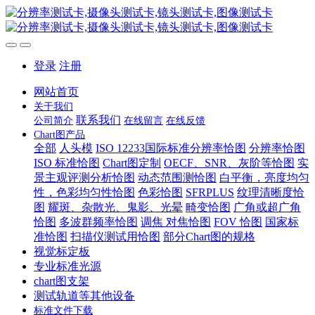
登录
注册
网站首页
关于我们
联系我们
公司简介
在线留言
在线反馈
Chart图产品
全部
人头模
ISO 12233国际标准分辨率恰图
分辨率恰图
ISO 标准恰图
Chart图定制
OECF、SNR、灰阶等恰图
实
景主观评测分析恰图
动态范围测恰图
白平衡，亮度均匀
性，色彩均匀性恰图
色彩恰图
SFRPLUS
纹理清晰度恰
图
耀斑、杂散光、鬼影、光晕
畸变恰图
广角或超广角
恰图
多波群频率恰图
调焦 对焦恰图
FOV 恰图
国家标
准恰图
扫描仪测试用恰图
部分Chart图的规格
视觉标定板
专业标准光源
chart图支架
测试轨道等其他设备
标准文件下载