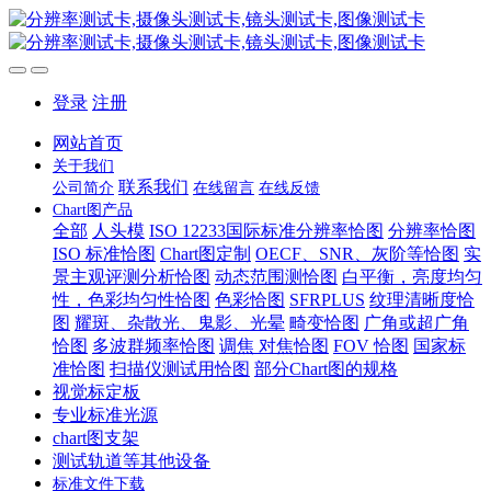
登录
注册
网站首页
关于我们
联系我们
公司简介
在线留言
在线反馈
Chart图产品
全部
人头模
ISO 12233国际标准分辨率恰图
分辨率恰图
ISO 标准恰图
Chart图定制
OECF、SNR、灰阶等恰图
实
景主观评测分析恰图
动态范围测恰图
白平衡，亮度均匀
性，色彩均匀性恰图
色彩恰图
SFRPLUS
纹理清晰度恰
图
耀斑、杂散光、鬼影、光晕
畸变恰图
广角或超广角
恰图
多波群频率恰图
调焦 对焦恰图
FOV 恰图
国家标
准恰图
扫描仪测试用恰图
部分Chart图的规格
视觉标定板
专业标准光源
chart图支架
测试轨道等其他设备
标准文件下载