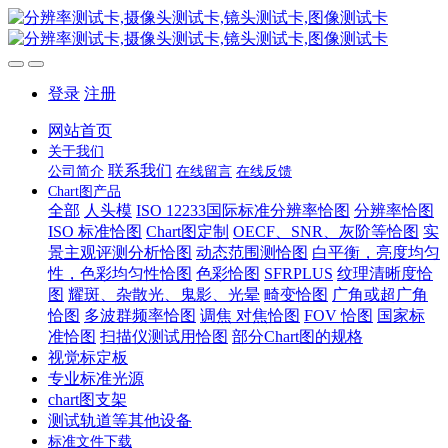
登录
注册
网站首页
关于我们
联系我们
公司简介
在线留言
在线反馈
Chart图产品
全部
人头模
ISO 12233国际标准分辨率恰图
分辨率恰图
ISO 标准恰图
Chart图定制
OECF、SNR、灰阶等恰图
实
景主观评测分析恰图
动态范围测恰图
白平衡，亮度均匀
性，色彩均匀性恰图
色彩恰图
SFRPLUS
纹理清晰度恰
图
耀斑、杂散光、鬼影、光晕
畸变恰图
广角或超广角
恰图
多波群频率恰图
调焦 对焦恰图
FOV 恰图
国家标
准恰图
扫描仪测试用恰图
部分Chart图的规格
视觉标定板
专业标准光源
chart图支架
测试轨道等其他设备
标准文件下载