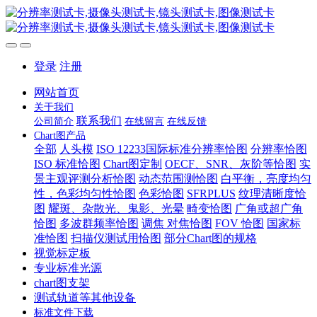
登录
注册
网站首页
关于我们
联系我们
公司简介
在线留言
在线反馈
Chart图产品
全部
人头模
ISO 12233国际标准分辨率恰图
分辨率恰图
ISO 标准恰图
Chart图定制
OECF、SNR、灰阶等恰图
实
景主观评测分析恰图
动态范围测恰图
白平衡，亮度均匀
性，色彩均匀性恰图
色彩恰图
SFRPLUS
纹理清晰度恰
图
耀斑、杂散光、鬼影、光晕
畸变恰图
广角或超广角
恰图
多波群频率恰图
调焦 对焦恰图
FOV 恰图
国家标
准恰图
扫描仪测试用恰图
部分Chart图的规格
视觉标定板
专业标准光源
chart图支架
测试轨道等其他设备
标准文件下载