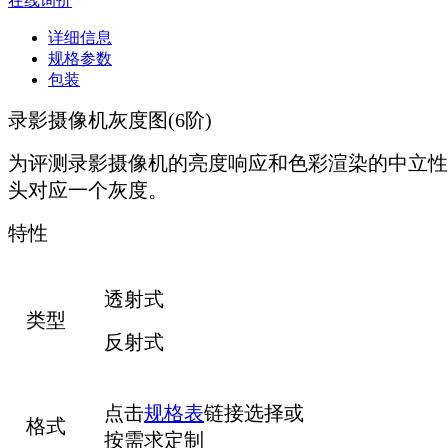
在线询价
详细信息
规格参数
包装
录影摄像机灰度图(6阶)
为评测录影摄像机的亮度响应和色彩渲染的中立性
头对应一个灰度。
特性
透射式
类型
反射式
点击
规格表
链接选择或
格式
按需求定制