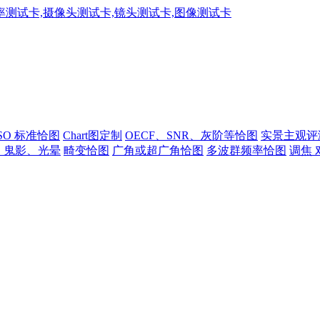
ISO 标准恰图
Chart图定制
OECF、SNR、灰阶等恰图
实景主观评
、鬼影、光晕
畸变恰图
广角或超广角恰图
多波群频率恰图
调焦 