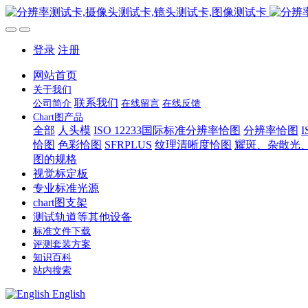
登录
注册
网站首页
关于我们
联系我们
公司简介
在线留言
在线反馈
Chart图产品
全部
人头模
ISO 12233国际标准分辨率恰图
分辨率恰图
恰图
色彩恰图
SFRPLUS
纹理清晰度恰图
耀斑、杂散光
图的规格
视觉标定板
专业标准光源
chart图支架
测试轨道等其他设备
标准文件下载
评测套装方案
知识百科
站内搜索
English