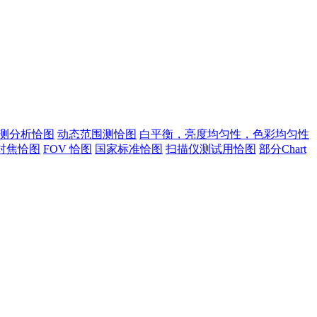
测分析恰图
动态范围测恰图
白平衡，亮度均匀性，色彩均匀性
对焦恰图
FOV 恰图
国家标准恰图
扫描仪测试用恰图
部分Chart