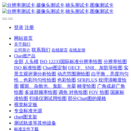
登录
注册
网站首页
关于我们
联系我们
公司简介
在线留言
在线反馈
Chart图产品
全部
人头模
ISO 12233国际标准分辨率恰图
分辨率恰图
ISO 标准恰图
Chart图定制
OECF、SNR、灰阶等恰图
实
景主观评测分析恰图
动态范围测恰图
白平衡，亮度均匀
性，色彩均匀性恰图
色彩恰图
SFRPLUS
纹理清晰度恰
图
耀斑、杂散光、鬼影、光晕
畸变恰图
广角或超广角
恰图
多波群频率恰图
调焦 对焦恰图
FOV 恰图
国家标
准恰图
扫描仪测试用恰图
部分Chart图的规格
视觉标定板
专业标准光源
chart图支架
测试轨道等其他设备
标准文件下载