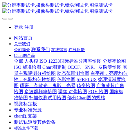
登录
注册
网站首页
关于我们
联系我们
公司简介
在线留言
在线反馈
Chart图产品
全部
人头模
ISO 12233国际标准分辨率恰图
分辨率恰图
ISO 标准恰图
Chart图定制
OECF、SNR、灰阶等恰图
实
景主观评测分析恰图
动态范围测恰图
白平衡，亮度均匀
性，色彩均匀性恰图
色彩恰图
SFRPLUS
纹理清晰度恰
图
耀斑、杂散光、鬼影、光晕
畸变恰图
广角或超广角
恰图
多波群频率恰图
调焦 对焦恰图
FOV 恰图
国家标
准恰图
扫描仪测试用恰图
部分Chart图的规格
视觉标定板
专业标准光源
chart图支架
测试轨道等其他设备
标准文件下载