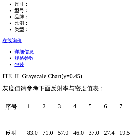
尺寸：
型号：
品牌：
比例：
类型：
在线询价
详细信息
规格参数
包装
ITE II Grayscale Chart(γ=0.45)
灰度值请参考下面反射率与密度值表：
1
2
3
4
5
6
7
序号
83.0
71.0
57.0
46.0
37.0
27.4
19.5
反射