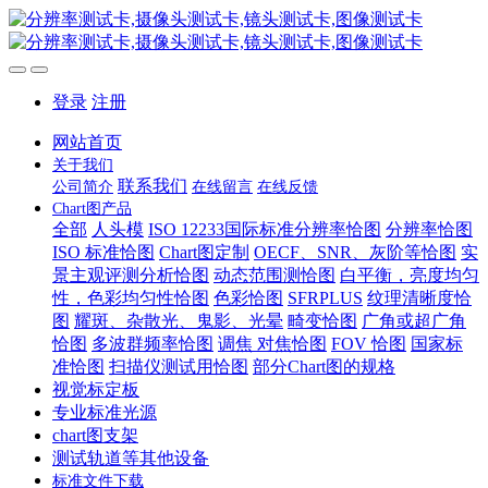
登录
注册
网站首页
关于我们
联系我们
公司简介
在线留言
在线反馈
Chart图产品
全部
人头模
ISO 12233国际标准分辨率恰图
分辨率恰图
ISO 标准恰图
Chart图定制
OECF、SNR、灰阶等恰图
实
景主观评测分析恰图
动态范围测恰图
白平衡，亮度均匀
性，色彩均匀性恰图
色彩恰图
SFRPLUS
纹理清晰度恰
图
耀斑、杂散光、鬼影、光晕
畸变恰图
广角或超广角
恰图
多波群频率恰图
调焦 对焦恰图
FOV 恰图
国家标
准恰图
扫描仪测试用恰图
部分Chart图的规格
视觉标定板
专业标准光源
chart图支架
测试轨道等其他设备
标准文件下载