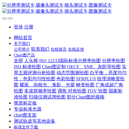
登录
注册
网站首页
关于我们
联系我们
公司简介
在线留言
在线反馈
Chart图产品
全部
人头模
ISO 12233国际标准分辨率恰图
分辨率恰图
ISO 标准恰图
Chart图定制
OECF、SNR、灰阶等恰图
实
景主观评测分析恰图
动态范围测恰图
白平衡，亮度均匀
性，色彩均匀性恰图
色彩恰图
SFRPLUS
纹理清晰度恰
图
耀斑、杂散光、鬼影、光晕
畸变恰图
广角或超广角
恰图
多波群频率恰图
调焦 对焦恰图
FOV 恰图
国家标
准恰图
扫描仪测试用恰图
部分Chart图的规格
视觉标定板
专业标准光源
chart图支架
测试轨道等其他设备
标准文件下载