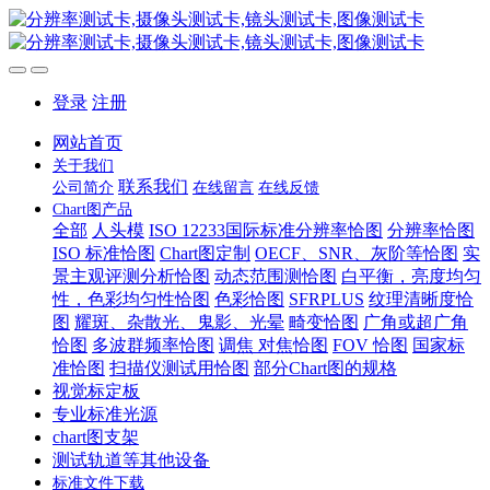
登录
注册
网站首页
关于我们
联系我们
公司简介
在线留言
在线反馈
Chart图产品
全部
人头模
ISO 12233国际标准分辨率恰图
分辨率恰图
ISO 标准恰图
Chart图定制
OECF、SNR、灰阶等恰图
实
景主观评测分析恰图
动态范围测恰图
白平衡，亮度均匀
性，色彩均匀性恰图
色彩恰图
SFRPLUS
纹理清晰度恰
图
耀斑、杂散光、鬼影、光晕
畸变恰图
广角或超广角
恰图
多波群频率恰图
调焦 对焦恰图
FOV 恰图
国家标
准恰图
扫描仪测试用恰图
部分Chart图的规格
视觉标定板
专业标准光源
chart图支架
测试轨道等其他设备
标准文件下载