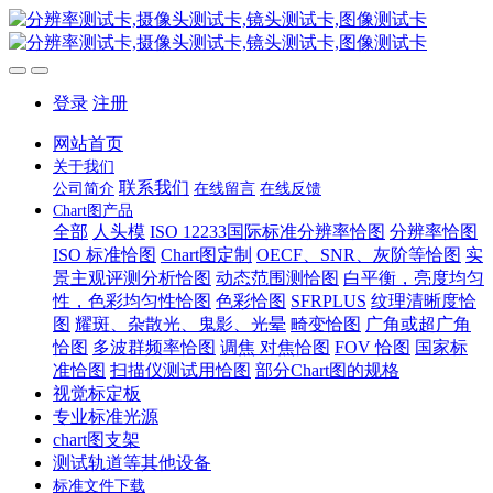
登录
注册
网站首页
关于我们
联系我们
公司简介
在线留言
在线反馈
Chart图产品
全部
人头模
ISO 12233国际标准分辨率恰图
分辨率恰图
ISO 标准恰图
Chart图定制
OECF、SNR、灰阶等恰图
实
景主观评测分析恰图
动态范围测恰图
白平衡，亮度均匀
性，色彩均匀性恰图
色彩恰图
SFRPLUS
纹理清晰度恰
图
耀斑、杂散光、鬼影、光晕
畸变恰图
广角或超广角
恰图
多波群频率恰图
调焦 对焦恰图
FOV 恰图
国家标
准恰图
扫描仪测试用恰图
部分Chart图的规格
视觉标定板
专业标准光源
chart图支架
测试轨道等其他设备
标准文件下载