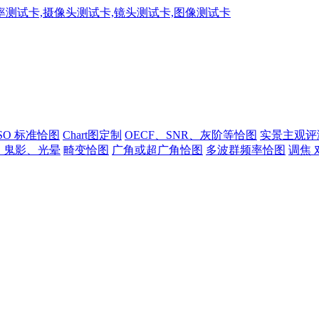
ISO 标准恰图
Chart图定制
OECF、SNR、灰阶等恰图
实景主观评
、鬼影、光晕
畸变恰图
广角或超广角恰图
多波群频率恰图
调焦 