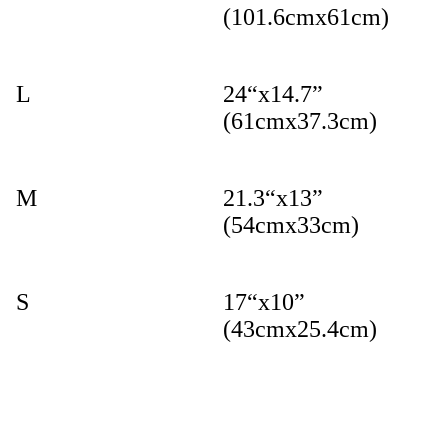
(101.6cmx61cm)
L
24“x14.7”
(61cmx37.3cm)
M
21.3“x13”
(54cmx33cm)
S
17“x10”
(43cmx25.4cm)