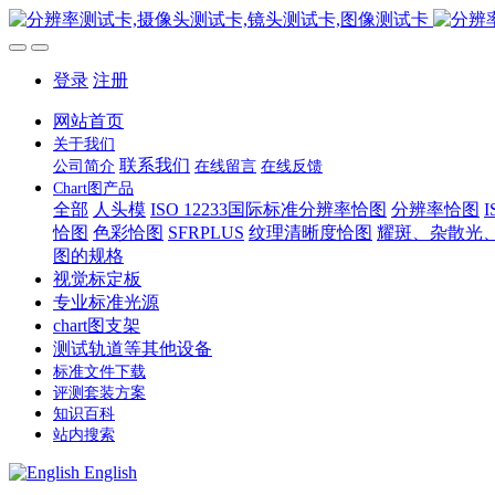
登录
注册
网站首页
关于我们
联系我们
公司简介
在线留言
在线反馈
Chart图产品
全部
人头模
ISO 12233国际标准分辨率恰图
分辨率恰图
恰图
色彩恰图
SFRPLUS
纹理清晰度恰图
耀斑、杂散光
图的规格
视觉标定板
专业标准光源
chart图支架
测试轨道等其他设备
标准文件下载
评测套装方案
知识百科
站内搜索
English