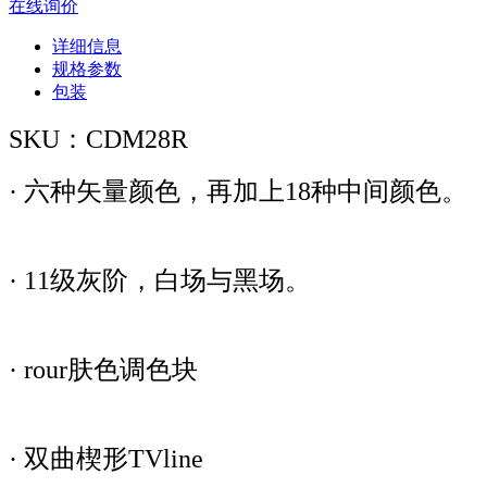
在线询价
详细信息
规格参数
包装
SKU：CDM28R
· 六种矢量颜色，再加上18种中间颜色。
· 11级灰阶，白场与黑场。
· rour肤色调色块
· 双曲楔形TVline