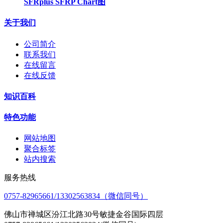
SFRplus SFRP Chart图
关于我们
公司简介
联系我们
在线留言
在线反馈
知识百科
特色功能
网站地图
聚合标签
站内搜索
服务热线
0757-82965661/13302563834（微信同号）
佛山市禅城区汾江北路30号敏捷金谷国际四层