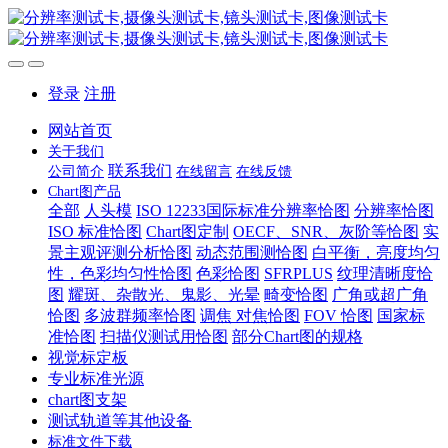
登录
注册
网站首页
关于我们
联系我们
公司简介
在线留言
在线反馈
Chart图产品
全部
人头模
ISO 12233国际标准分辨率恰图
分辨率恰图
ISO 标准恰图
Chart图定制
OECF、SNR、灰阶等恰图
实
景主观评测分析恰图
动态范围测恰图
白平衡，亮度均匀
性，色彩均匀性恰图
色彩恰图
SFRPLUS
纹理清晰度恰
图
耀斑、杂散光、鬼影、光晕
畸变恰图
广角或超广角
恰图
多波群频率恰图
调焦 对焦恰图
FOV 恰图
国家标
准恰图
扫描仪测试用恰图
部分Chart图的规格
视觉标定板
专业标准光源
chart图支架
测试轨道等其他设备
标准文件下载