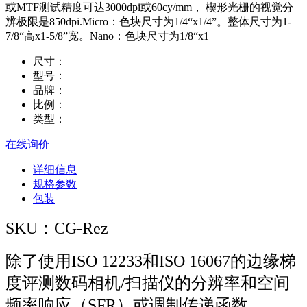
或MTF测试精度可达3000dpi或60cy/mm， 楔形光栅的视觉分
辨极限是850dpi.Micro：色块尺寸为1/4“x1/4”。整体尺寸为1-
7/8“高x1-5/8”宽。Nano：色块尺寸为1/8“x1
尺寸：
型号：
品牌：
比例：
类型：
在线询价
详细信息
规格参数
包装
SKU：CG-Rez
除了使用ISO 12233和ISO 16067的边缘梯
度评测数码相机/扫描仪的分辨率和空间
频率响应（SFR）或调制传递函数