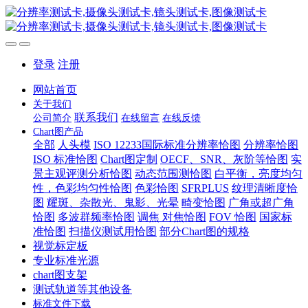
登录
注册
网站首页
关于我们
联系我们
公司简介
在线留言
在线反馈
Chart图产品
全部
人头模
ISO 12233国际标准分辨率恰图
分辨率恰图
ISO 标准恰图
Chart图定制
OECF、SNR、灰阶等恰图
实
景主观评测分析恰图
动态范围测恰图
白平衡，亮度均匀
性，色彩均匀性恰图
色彩恰图
SFRPLUS
纹理清晰度恰
图
耀斑、杂散光、鬼影、光晕
畸变恰图
广角或超广角
恰图
多波群频率恰图
调焦 对焦恰图
FOV 恰图
国家标
准恰图
扫描仪测试用恰图
部分Chart图的规格
视觉标定板
专业标准光源
chart图支架
测试轨道等其他设备
标准文件下载