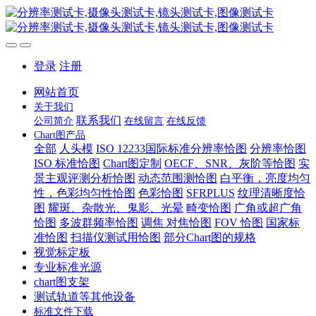
登录
注册
网站首页
关于我们
联系我们
公司简介
在线留言
在线反馈
Chart图产品
全部
人头模
ISO 12233国际标准分辨率恰图
分辨率恰图
ISO 标准恰图
Chart图定制
OECF、SNR、灰阶等恰图
实
景主观评测分析恰图
动态范围测恰图
白平衡，亮度均匀
性，色彩均匀性恰图
色彩恰图
SFRPLUS
纹理清晰度恰
图
耀斑、杂散光、鬼影、光晕
畸变恰图
广角或超广角
恰图
多波群频率恰图
调焦 对焦恰图
FOV 恰图
国家标
准恰图
扫描仪测试用恰图
部分Chart图的规格
视觉标定板
专业标准光源
chart图支架
测试轨道等其他设备
标准文件下载