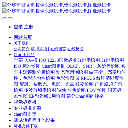
登录
注册
网站首页
关于我们
联系我们
公司简介
在线留言
在线反馈
Chart图产品
全部
人头模
ISO 12233国际标准分辨率恰图
分辨率恰图
ISO 标准恰图
Chart图定制
OECF、SNR、灰阶等恰图
实
景主观评测分析恰图
动态范围测恰图
白平衡，亮度均匀
性，色彩均匀性恰图
色彩恰图
SFRPLUS
纹理清晰度恰
图
耀斑、杂散光、鬼影、光晕
畸变恰图
广角或超广角
恰图
多波群频率恰图
调焦 对焦恰图
FOV 恰图
国家标
准恰图
扫描仪测试用恰图
部分Chart图的规格
视觉标定板
专业标准光源
chart图支架
测试轨道等其他设备
标准文件下载