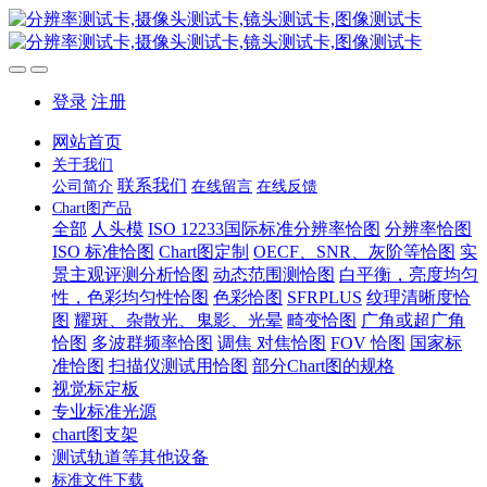
登录
注册
网站首页
关于我们
联系我们
公司简介
在线留言
在线反馈
Chart图产品
全部
人头模
ISO 12233国际标准分辨率恰图
分辨率恰图
ISO 标准恰图
Chart图定制
OECF、SNR、灰阶等恰图
实
景主观评测分析恰图
动态范围测恰图
白平衡，亮度均匀
性，色彩均匀性恰图
色彩恰图
SFRPLUS
纹理清晰度恰
图
耀斑、杂散光、鬼影、光晕
畸变恰图
广角或超广角
恰图
多波群频率恰图
调焦 对焦恰图
FOV 恰图
国家标
准恰图
扫描仪测试用恰图
部分Chart图的规格
视觉标定板
专业标准光源
chart图支架
测试轨道等其他设备
标准文件下载