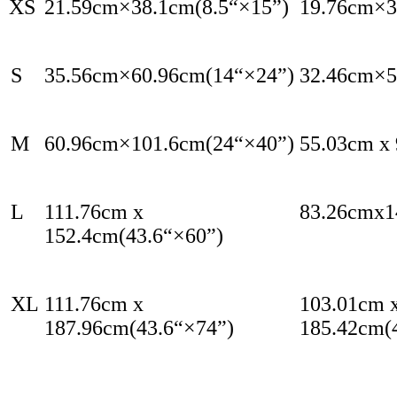
XS
21.59cm×38.1cm(8.5“×15”)
19.76cm×3
S
35.56cm×60.96cm(14“×24”)
32.46cm×5
M
60.96cm×101.6cm(24“×40”)
55.03cm x
L
111.76cm x
83.26cmx1
152.4cm(43.6“×60”)
XL
111.76cm x
103.01cm 
187.96cm(43.6“×74”)
185.42cm(