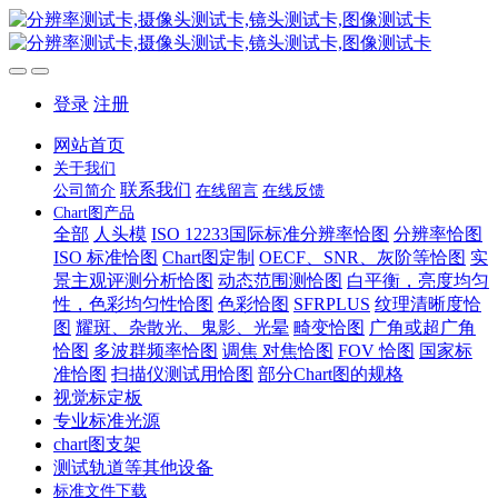
登录
注册
网站首页
关于我们
联系我们
公司简介
在线留言
在线反馈
Chart图产品
全部
人头模
ISO 12233国际标准分辨率恰图
分辨率恰图
ISO 标准恰图
Chart图定制
OECF、SNR、灰阶等恰图
实
景主观评测分析恰图
动态范围测恰图
白平衡，亮度均匀
性，色彩均匀性恰图
色彩恰图
SFRPLUS
纹理清晰度恰
图
耀斑、杂散光、鬼影、光晕
畸变恰图
广角或超广角
恰图
多波群频率恰图
调焦 对焦恰图
FOV 恰图
国家标
准恰图
扫描仪测试用恰图
部分Chart图的规格
视觉标定板
专业标准光源
chart图支架
测试轨道等其他设备
标准文件下载