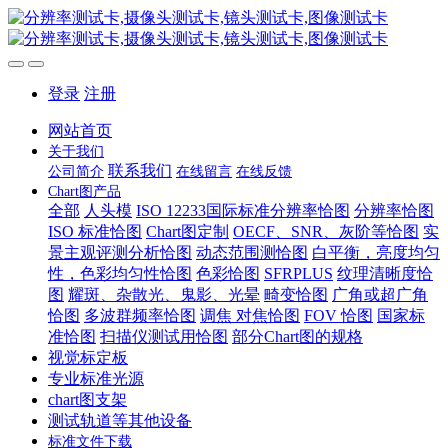
登录
注册
网站首页
关于我们
联系我们
公司简介
在线留言
在线反馈
Chart图产品
全部
人头模
ISO 12233国际标准分辨率恰图
分辨率恰图
ISO 标准恰图
Chart图定制
OECF、SNR、灰阶等恰图
实
景主观评测分析恰图
动态范围测恰图
白平衡，亮度均匀
性，色彩均匀性恰图
色彩恰图
SFRPLUS
纹理清晰度恰
图
耀斑、杂散光、鬼影、光晕
畸变恰图
广角或超广角
恰图
多波群频率恰图
调焦 对焦恰图
FOV 恰图
国家标
准恰图
扫描仪测试用恰图
部分Chart图的规格
视觉标定板
专业标准光源
chart图支架
测试轨道等其他设备
标准文件下载