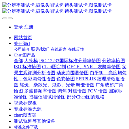
登录
注册
网站首页
关于我们
联系我们
公司简介
在线留言
在线反馈
Chart图产品
全部
人头模
ISO 12233国际标准分辨率恰图
分辨率恰图
ISO 标准恰图
Chart图定制
OECF、SNR、灰阶等恰图
实
景主观评测分析恰图
动态范围测恰图
白平衡，亮度均匀
性，色彩均匀性恰图
色彩恰图
SFRPLUS
纹理清晰度恰
图
耀斑、杂散光、鬼影、光晕
畸变恰图
广角或超广角
恰图
多波群频率恰图
调焦 对焦恰图
FOV 恰图
国家标
准恰图
扫描仪测试用恰图
部分Chart图的规格
视觉标定板
专业标准光源
chart图支架
测试轨道等其他设备
标准文件下载