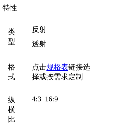
特性
反射
类
型
透射
格
点击
规格表
链接选
式
择或按需求定制
4:3 16:9
纵
横
比