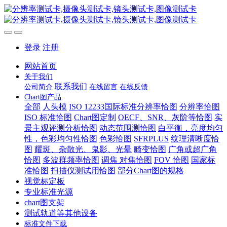
登录
注册
网站首页
关于我们
联系我们
公司简介
在线留言
在线反馈
Chart图产品
全部
人头模
ISO 12233国际标准分辨率恰图
分辨率恰图
ISO 标准恰图
Chart图定制
OECF、SNR、灰阶等恰图
实
景主观评测分析恰图
动态范围测恰图
白平衡，亮度均匀
性，色彩均匀性恰图
色彩恰图
SFRPLUS
纹理清晰度恰
图
耀斑、杂散光、鬼影、光晕
畸变恰图
广角或超广角
恰图
多波群频率恰图
调焦 对焦恰图
FOV 恰图
国家标
准恰图
扫描仪测试用恰图
部分Chart图的规格
视觉标定板
专业标准光源
chart图支架
测试轨道等其他设备
标准文件下载