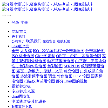
登录
注册
网站首页
关于我们
联系我们
公司简介
在线留言
在线反馈
Chart图产品
全部
人头模
ISO 12233国际标准分辨率恰图
分辨率恰图
ISO 标准恰图
Chart图定制
OECF、SNR、灰阶等恰图
实
景主观评测分析恰图
动态范围测恰图
白平衡，亮度均匀
性，色彩均匀性恰图
色彩恰图
SFRPLUS
纹理清晰度恰
图
耀斑、杂散光、鬼影、光晕
畸变恰图
广角或超广角
恰图
多波群频率恰图
调焦 对焦恰图
FOV 恰图
国家标
准恰图
扫描仪测试用恰图
部分Chart图的规格
视觉标定板
专业标准光源
chart图支架
测试轨道等其他设备
标准文件下载