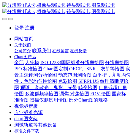
登录
注册
网站首页
关于我们
联系我们
公司简介
在线留言
在线反馈
Chart图产品
全部
人头模
ISO 12233国际标准分辨率恰图
分辨率恰图
ISO 标准恰图
Chart图定制
OECF、SNR、灰阶等恰图
实
景主观评测分析恰图
动态范围测恰图
白平衡，亮度均匀
性，色彩均匀性恰图
色彩恰图
SFRPLUS
纹理清晰度恰
图
耀斑、杂散光、鬼影、光晕
畸变恰图
广角或超广角
恰图
多波群频率恰图
调焦 对焦恰图
FOV 恰图
国家标
准恰图
扫描仪测试用恰图
部分Chart图的规格
视觉标定板
专业标准光源
chart图支架
测试轨道等其他设备
标准文件下载