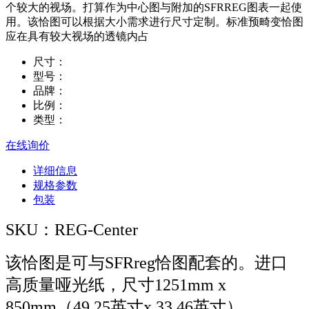
个较大的视场。打算作为中心图与附加的SFRREG图表一起使
用。该恰图可以根据大小需求进行尺寸定制。标准预畸变恰图
应在具有较大视场的透镜内占
尺寸：
型号：
品牌：
比例：
类型：
在线询价
详细信息
规格参数
包装
SKU：REG-Center
该恰图是可与SFRreg恰图配套的。进口
高质量哑光纸，尺寸1251mm x
850mm（49.25英寸x 33.46英寸）。