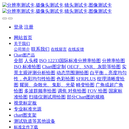
登录
注册
网站首页
关于我们
联系我们
公司简介
在线留言
在线反馈
Chart图产品
全部
人头模
ISO 12233国际标准分辨率恰图
分辨率恰图
ISO 标准恰图
Chart图定制
OECF、SNR、灰阶等恰图
实
景主观评测分析恰图
动态范围测恰图
白平衡，亮度均匀
性，色彩均匀性恰图
色彩恰图
SFRPLUS
纹理清晰度恰
图
耀斑、杂散光、鬼影、光晕
畸变恰图
广角或超广角
恰图
多波群频率恰图
调焦 对焦恰图
FOV 恰图
国家标
准恰图
扫描仪测试用恰图
部分Chart图的规格
视觉标定板
专业标准光源
chart图支架
测试轨道等其他设备
标准文件下载