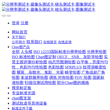
登录
注册
网站首页
关于我们
联系我们
公司简介
在线留言
在线反馈
Chart图产品
全部
人头模
ISO 12233国际标准分辨率恰图
分辨率恰图
ISO 标准恰图
Chart图定制
OECF、SNR、灰阶等恰图
实
景主观评测分析恰图
动态范围测恰图
白平衡，亮度均匀
性，色彩均匀性恰图
色彩恰图
SFRPLUS
纹理清晰度恰
图
耀斑、杂散光、鬼影、光晕
畸变恰图
广角或超广角
恰图
多波群频率恰图
调焦 对焦恰图
FOV 恰图
国家标
准恰图
扫描仪测试用恰图
部分Chart图的规格
视觉标定板
专业标准光源
chart图支架
测试轨道等其他设备
标准文件下载